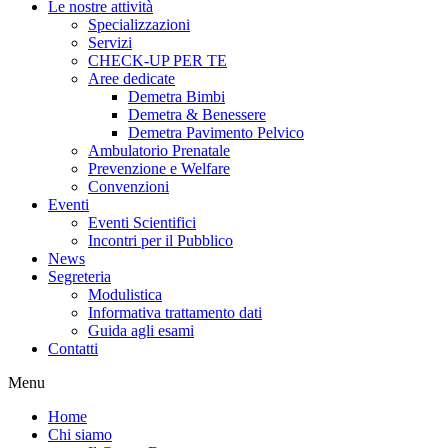
Le nostre attività
Specializzazioni
Servizi
CHECK-UP PER TE
Aree dedicate
Demetra Bimbi
Demetra & Benessere
Demetra Pavimento Pelvico
Ambulatorio Prenatale
Prevenzione e Welfare
Convenzioni
Eventi
Eventi Scientifici
Incontri per il Pubblico
News
Segreteria
Modulistica
Informativa trattamento dati
Guida agli esami
Contatti
Menu
Home
Chi siamo