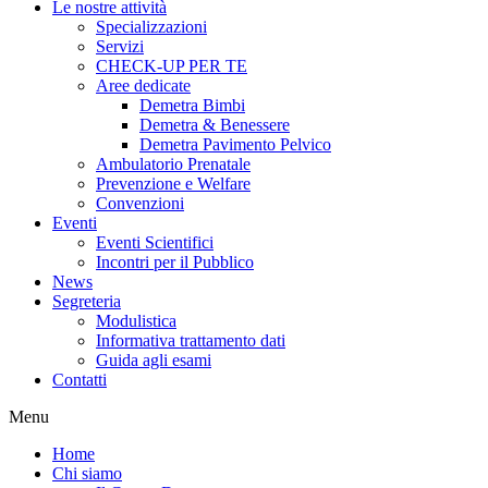
Le nostre attività
Specializzazioni
Servizi
CHECK-UP PER TE
Aree dedicate
Demetra Bimbi
Demetra & Benessere
Demetra Pavimento Pelvico
Ambulatorio Prenatale
Prevenzione e Welfare
Convenzioni
Eventi
Eventi Scientifici
Incontri per il Pubblico
News
Segreteria
Modulistica
Informativa trattamento dati
Guida agli esami
Contatti
Menu
Home
Chi siamo