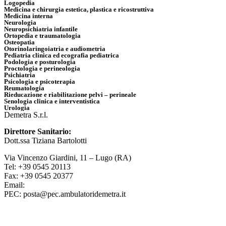
Logopedia
Medicina e chirurgia estetica, plastica e ricostruttiva
Medicina interna
Neurologia
Neuropsichiatria infantile
Ortopedia e traumatologia
Osteopatia
Otorinolaringoiatria e audiometria
Pediatria clinica ed ecografia pediatrica
Podologia e posturologia
Proctologia e perineologia
Psichiatria
Psicologia e psicoterapia
Reumatologia
Rieducazione e riabilitazione pelvi – perineale
Senologia clinica e interventistica
Urologia
Demetra S.r.l.
Direttore Sanitario:
Dott.ssa Tiziana Bartolotti
Via Vincenzo Giardini, 11 – Lugo (RA)
Tel: +39 0545 20113
Fax: +39 0545 20377
Email:
info@ambulatoridemetra.it
PEC: posta@pec.ambulatoridemetra.it
Qualità e Certificazioni