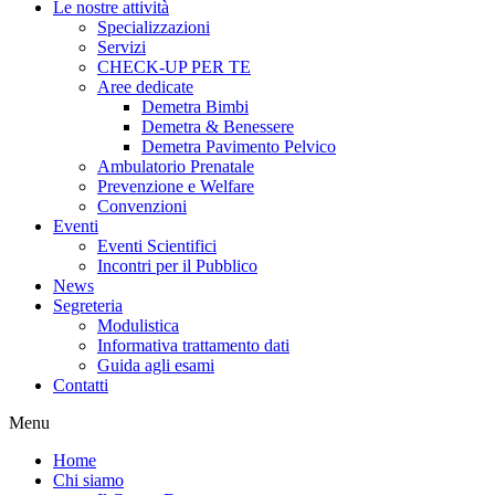
Le nostre attività
Specializzazioni
Servizi
CHECK-UP PER TE
Aree dedicate
Demetra Bimbi
Demetra & Benessere
Demetra Pavimento Pelvico
Ambulatorio Prenatale
Prevenzione e Welfare
Convenzioni
Eventi
Eventi Scientifici
Incontri per il Pubblico
News
Segreteria
Modulistica
Informativa trattamento dati
Guida agli esami
Contatti
Menu
Home
Chi siamo