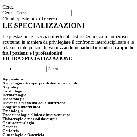
Cerca
Cerca
Chiudi questo box di ricerca.
LE SPECIALIZZAZIONI
Le prestazioni e i servizi offerti dal nostro Centro sono numerosi e
strutturati in maniera da privilegiare il confronto interdisciplinare e le
relazioni interpersonali, valorizzando in particolar modo il
rapporto
fra i pazienti e i professionisti
.
FILTRA SPECIALIZZAZIONI:
Agopuntura
Andrologia e terapie per disfunzioni erettili
Angiologia
Cardiologia
Dermatologia
Diabetologia
Dietetica e medicina della nutrizione
Ecografia internistica
Ematologia
Endocrinologia clinica e interventistica
Fisioterapia e massofisioterapia
Gastroenterologia
Genetica
Geriatria
Ginecologia e Ostetricia