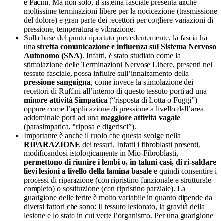
e Pacini. Ma non solo, il sistema fasciale presenta anche
moltissime terminazioni libere per la nocicezione (trasmissione
del dolore) e gran parte dei recettori per cogliere variazioni di
pressione, temperatura e vibrazione.
Sulla base del punto riportato precedentemente, la fascia ha
una
stretta comunicazione e influenza sul Sistema Nervoso
Autonomo (SNA)
. Infatti, è stato studiato come la
stimolazione delle Terminazioni Nervose Libere, presenti nel
tessuto fasciale, possa influire sull’innalzamento della
pressione sanguigna
, come invece la stimolazione dei
recettori di Ruffini all’interno di questo tessuto porti ad una
minore attività Simpatica
(“risposta di Lotta o Fuggi”)
oppure come l’applicazione di pressione a livello dell’area
addominale porti ad una
maggiore attività vagale
(parasimpatica, “riposa e digerisci”).
Importante è anche il ruolo che questa svolge nella
RIPARAZIONE
dei tessuti. Infatti i fibroblasti presenti,
modificandosi istologicamente in Mio-Fibroblasti,
permettono di riunire i lembi o, in taluni casi, di ri-saldare
lievi lesioni a livello della lamina basale
e quindi consentire i
processi di riparazione (con ripristino funzionale e strutturale
completo) o sostituzione (con ripristino parziale). La
guarigione delle ferite è molto variabile in quanto dipende da
diversi fattori che sono: Il
tessuto lesionato, la gravità della
lesione e lo stato in cui verte l’organismo
. Per una guarigione