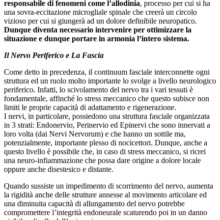
responsabile di fenomeni come l’allodinia
, processo per cui si ha
una sovra-eccitazione microgliale spinale che creerà un circolo
vizioso per cui si giungerà ad un dolore definibile neuropatico.
Dunque diventa necessario intervenire per ottimizzare la
situazione e dunque portare in armonia l’intero sistema.
Il Nervo Periferico e La Fascia
Come detto in precedenza, il continuum fasciale interconnette ogni
struttura ed un ruolo molto importante lo svolge a livello neurologico
periferico. Infatti, lo scivolamento del nervo tra i vari tessuti è
fondamentale, affinché lo stress meccanico che questo subisce non
limiti le proprie capacità di adattamento e rigenerazione.
I nervi, in particolare, possiedono una struttura fasciale organizzata
in 3 strati: Endonervio, Perinervio ed Epinervi che sono innervati a
loro volta (dai Nervi Nervorum) e che hanno un sottile ma,
potenzialmente, importante plesso di nocicettori. Dunque, anche a
questo livello è possibile che, in caso di stress meccanico, si ricrei
una neuro-infiammazione che possa dare origine a dolore locale
oppure anche disestesico e distante.
Quando sussiste un impedimento di scorrimento del nervo, aumenta
la rigidità anche delle strutture annesse al movimento articolare ed
una diminuita capacità di allungamento del nervo potrebbe
compromettere l’integrità endoneurale scaturendo poi in un danno