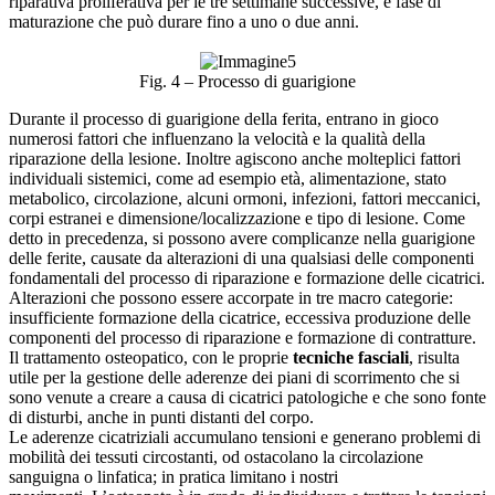
riparativa proliferativa per le tre settimane successive, e fase di
maturazione che può durare fino a uno o due anni.
Fig. 4 – Processo di guarigione
Durante il processo di guarigione della ferita, entrano in gioco
numerosi fattori che influenzano la velocità e la qualità della
riparazione della lesione. Inoltre agiscono anche molteplici fattori
individuali sistemici, come ad esempio età, alimentazione, stato
metabolico, circolazione, alcuni ormoni, infezioni, fattori meccanici,
corpi estranei e dimensione/localizzazione e tipo di lesione. Come
detto in precedenza, si possono avere complicanze nella guarigione
delle ferite, causate da alterazioni di una qualsiasi delle componenti
fondamentali del processo di riparazione e formazione delle cicatrici.
Alterazioni che possono essere accorpate in tre macro categorie:
insufficiente formazione della cicatrice, eccessiva produzione delle
componenti del processo di riparazione e formazione di contratture.
Il trattamento osteopatico, con le proprie
tecniche fasciali
, risulta
utile per la gestione delle aderenze dei piani di scorrimento che si
sono venute a creare a causa di cicatrici patologiche e che sono fonte
di disturbi, anche in punti distanti del corpo.
Le aderenze cicatriziali accumulano tensioni e generano problemi di
mobilità dei tessuti circostanti, od ostacolano la circolazione
sanguigna o linfatica; in pratica limitano i nostri