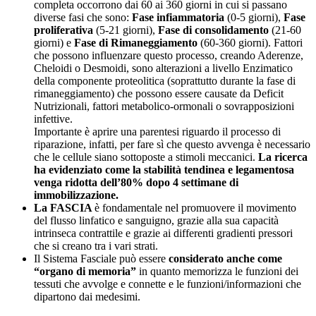
completa occorrono dai 60 ai 360 giorni in cui si passano
diverse fasi che sono:
Fase infiammatoria
(0-5 giorni),
Fase
proliferativa
(5-21 giorni),
Fase di consolidamento
(21-60
giorni) e
Fase di Rimaneggiamento
(60-360 giorni). Fattori
che possono influenzare questo processo, creando Aderenze,
Cheloidi o Desmoidi, sono alterazioni a livello Enzimatico
della componente proteolitica (soprattutto durante la fase di
rimaneggiamento) che possono essere causate da Deficit
Nutrizionali, fattori metabolico-ormonali o sovrapposizioni
infettive.
Importante è aprire una parentesi riguardo il processo di
riparazione, infatti, per fare sì che questo avvenga è necessario
che le cellule siano sottoposte a stimoli meccanici.
La ricerca
ha evidenziato come la stabilità tendinea e legamentosa
venga ridotta dell’80% dopo 4 settimane di
immobilizzazione.
La FASCIA
è fondamentale nel promuovere il movimento
del flusso linfatico e sanguigno, grazie alla sua capacità
intrinseca contrattile e grazie ai differenti gradienti pressori
che si creano tra i vari strati.
Il Sistema Fasciale può essere
considerato anche come
“organo di memoria”
in quanto memorizza le funzioni dei
tessuti che avvolge e connette e le funzioni/informazioni che
dipartono dai medesimi.