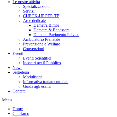
Le nostre attività
Specializzazioni
Servizi
CHECK-UP PER TE
Aree dedicate
Demetra Bimbi
Demetra & Benessere
Demetra Pavimento Pelvico
Ambulatorio Prenatale
Prevenzione e Welfare
Convenzioni
Eventi
Eventi Scientifici
Incontri per il Pubblico
News
Segreteria
Modulistica
Informativa trattamento dati
Guida agli esami
Contatti
Menu
Home
Chi siamo