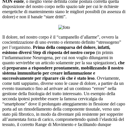
NON esiste
, o meglio viene definita come postura corretta quella
disposizione del nostro corpo nello spazio tale per cui le richieste
energetiche di mantenimento siano le migliori possibili (in assenza di
dolore) e non il banale “stare dritti”.
Il dolore, nel nostro corpo è il “campanello d’allarme”, ovvero la
coscientizzazione di uno evento o elemento definito “stressogeno”
per l’organismo.
Prima della comparsa del dolore, infatti,
esistono diversi Step di risposta del nostro corpo
(in primis
l’infiammazione Neurogena, per cui non voglio dilungarmi in
quanto servirebbe un articolo solamente per la sua spiegazione),
che
ci preparano a rispondere prontamente, mobilizzando il nostro
sistema immunitario per creare infiammazione e
successivamente per riparare ciò che è stato leso
. Ovviamente,
come tutti sappiamo, diverse sono le cause di dolore, a partire da un
evento traumatico fino ad arrivare ad un continuo “errore” nella
gestione della fisiologia del tratto interessato. Un esempio della
seconda ipotesi potrebbe essere la famosa cervicalgia da
“smartphone” dove il prolungato atteggiamento in flessione del capo
porta ad un rimodellamento della componente tissutale, verso uno
stato più fibrotico, in modo da diventare più resistente per sopperire
all’aumentata forza di carico, compromettendo quindi l’elasticità del
tessuto, il corretto Range di Movimento e facilitando dunque