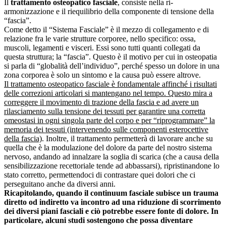
Il
trattamento osteopatico fasciale
, consiste nella ri-
armonizzazione e il riequilibrio della componente di tensione della
“fascia”.
Come detto il “Sistema Fasciale” è il mezzo di collegamento e di
relazione fra le varie strutture corporee, nello specifico: ossa,
muscoli, legamenti e visceri. Essi sono tutti quanti collegati da
questa struttura; la “fascia”. Questo è il motivo per cui in osteopatia
si parla di “globalità dell’individuo”, perché spesso un dolore in una
zona corporea è solo un sintomo e la causa può essere altrove.
Il trattamento osteopatico fasciale è fondamentale affinché i risultati
delle correzioni articolari si mantengano nel tempo. Questo mira a
correggere il movimento di trazione della fascia e ad avere un
rilasciamento sulla tensione dei tessuti per garantire una corretta
omeostasi in ogni singola parte del corpo e per “riprogrammare” la
memoria dei tessuti (intervenendo sulle componenti esterocettive
della fascia)
. Inoltre, il trattamento permetterà di lavorare anche su
quella che è la modulazione del dolore da parte del nostro sistema
nervoso, andando ad innalzare la soglia di scarica (che a causa della
sensibilizzazione recettoriale tende ad abbassarsi), ripristinandone lo
stato corretto, permettendoci di contrastare quei dolori che ci
perseguitano anche da diversi anni.
Ricapitolando, quando il continuum fasciale subisce un trauma
diretto od indiretto va incontro ad una riduzione di scorrimento
dei diversi piani fasciali e ciò potrebbe essere fonte di dolore. In
particolare, alcuni studi sostengono che possa diventare