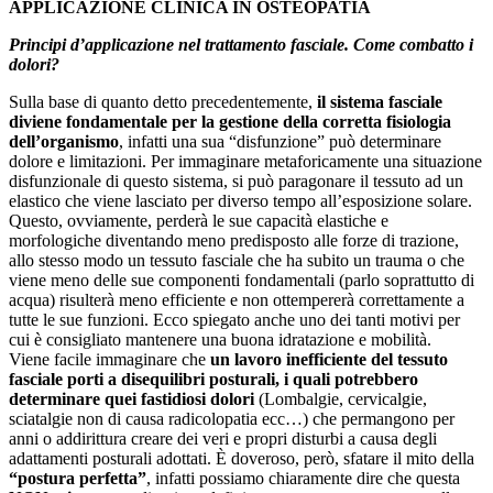
APPLICAZIONE CLINICA IN OSTEOPATIA
Principi d’applicazione nel trattamento fasciale. Come combatto i
dolori?
Sulla base di quanto detto precedentemente,
il sistema fasciale
diviene fondamentale per la gestione della corretta fisiologia
dell’organismo
, infatti una sua “disfunzione” può determinare
dolore e limitazioni. Per immaginare metaforicamente una situazione
disfunzionale di questo sistema, si può paragonare il tessuto ad un
elastico che viene lasciato per diverso tempo all’esposizione solare.
Questo, ovviamente, perderà le sue capacità elastiche e
morfologiche diventando meno predisposto alle forze di trazione,
allo stesso modo un tessuto fasciale che ha subito un trauma o che
viene meno delle sue componenti fondamentali (parlo soprattutto di
acqua) risulterà meno efficiente e non ottempererà correttamente a
tutte le sue funzioni. Ecco spiegato anche uno dei tanti motivi per
cui è consigliato mantenere una buona idratazione e mobilità.
Viene facile immaginare che
un lavoro inefficiente del tessuto
fasciale porti a disequilibri posturali, i quali potrebbero
determinare quei fastidiosi dolori
(Lombalgie, cervicalgie,
sciatalgie non di causa radicolopatia ecc…) che permangono per
anni o addirittura creare dei veri e propri disturbi a causa degli
adattamenti posturali adottati. È doveroso, però, sfatare il mito della
“postura perfetta”
, infatti possiamo chiaramente dire che questa