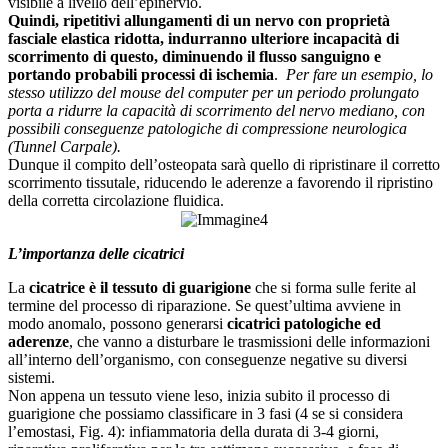
visibile a livello dell’epinervio.
Quindi, ripetitivi allungamenti di un nervo con proprietà
fasciale elastica ridotta, indurranno ulteriore incapacità di
scorrimento di questo, diminuendo il flusso sanguigno e
portando probabili processi di ischemia
.
Per fare un esempio, lo
stesso utilizzo del mouse del computer per un periodo prolungato
porta a ridurre la capacità di scorrimento del nervo mediano, con
possibili conseguenze patologiche di compressione neurologica
(Tunnel Carpale).
Dunque il compito dell’osteopata sarà quello di ripristinare il corretto
scorrimento tissutale, riducendo le aderenze a favorendo il ripristino
della corretta circolazione fluidica.
L’importanza delle cicatrici
La
cicatrice è il tessuto di guarigione
che si forma sulle ferite al
termine del processo di riparazione. Se quest’ultima avviene in
modo anomalo, possono generarsi
cicatrici patologiche ed
aderenze
, che vanno a disturbare le trasmissioni delle informazioni
all’interno dell’organismo, con conseguenze negative su diversi
sistemi.
Non appena un tessuto viene leso, inizia subito il processo di
guarigione che possiamo classificare in 3 fasi (4 se si considera
l’emostasi, Fig. 4): infiammatoria della durata di 3-4 giorni,