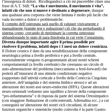
l’insorgenza di dolori. Ricollegandoci a ciò mi piacerebbe citare una
frase di A.T. Still:
“La vita è movimento, il movimento è vita”,
infatti ciò che non si muove è destinato a degenerare
, dunque
una qualsiasi area corporea che viene limitata è molto più facile che
vada incontro a dolori e problematiche.
Il compito dell’osteopata sarà quello di valutare visivamente e
manualmente (tramite test e palpazione) ciò che sta perturbando il
sistema corpo, cercando di ripristinare la corretta omeostasi
abbandonando lo stato di para-fisiologia in cui verte l’organismo.
Diventa dunque importante agire il prima possibile per
risolvere il problema, infatti dopo i 3 mesi un dolore cronicizza
.
Il Dolore cronico è dato da una sensibilizzazione della componente
neurologica prima a livello periferico e poi a livello centrale,
essenzialmente vengono ri-programmanti alcuni nostri schemi
comportamentali (a livello cerebrale) che creeranno un circolo di
auto-alimentazione del problema (meccanismo a feed-forward) che
porterà all’istaurarsi di una stimolo condizionato negativo
(supportato dall’attività corticale a livello della Corteccia Cingolata
anteriore, dell’amigdala e del sistema limbico stesso) e ad un
alterazione dei nostri assi neuro-endocrini (HPA). Queste alterazioni
neuro-ormonali vedranno uno squilibro a favore della componente
“pro-infiammatoria” e di risposta da parte del sistema Ortosimpatico
(con maggiore fluttuazione di corticosteroidi, Adrenalina ecc..) a cui
conseguirà un’alterazione dei nostri cicli circadiani, di alcune
funzioni organiche e sistemiche (molto coinvolta è la parte Gastro-