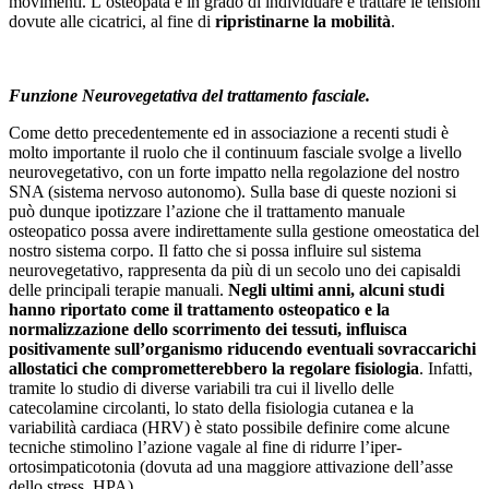
movimenti. L’osteopata è in grado di individuare e trattare le tensioni
dovute alle cicatrici, al fine di
ripristinarne la mobilità
.
Funzione Neurovegetativa del trattamento fasciale.
Come detto precedentemente ed in associazione a recenti studi è
molto importante il ruolo che il continuum fasciale svolge a livello
neurovegetativo, con un forte impatto nella regolazione del nostro
SNA (sistema nervoso autonomo). Sulla base di queste nozioni si
può dunque ipotizzare l’azione che il trattamento manuale
osteopatico possa avere indirettamente sulla gestione omeostatica del
nostro sistema corpo. Il fatto che si possa influire sul sistema
neurovegetativo, rappresenta da più di un secolo uno dei capisaldi
delle principali terapie manuali.
Negli ultimi anni, alcuni studi
hanno riportato come il trattamento osteopatico e la
normalizzazione dello scorrimento dei tessuti, influisca
positivamente sull’organismo riducendo eventuali sovraccarichi
allostatici che comprometterebbero la regolare fisiologia
. Infatti,
tramite lo studio di diverse variabili tra cui il livello delle
catecolamine circolanti, lo stato della fisiologia cutanea e la
variabilità cardiaca (HRV) è stato possibile definire come alcune
tecniche stimolino l’azione vagale al fine di ridurre l’iper-
ortosimpaticotonia (dovuta ad una maggiore attivazione dell’asse
dello stress, HPA).