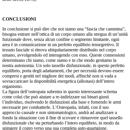
CONCLUSIONI
In conclusione si può dire che noi siamo una “fascia che cammina”,
bisogna entrare nell’ottica di un corpo umano alla stregua di un’unità
funzionale dove, senza alcun confine o segmento limitante, ogni
area è in comunicazione in un perfetto equilibrio tensegretivo. Il
tessuto fasciale si ritrova ubiquitariamente distribuito nel corpo
umano, avvolgendolo ed interagendo con esso. Queste connessioni
determinano chi siamo, come siamo e in che modo gestiamo la
nostra autonomia. Un solo tassello disfunzionale, in questo perfetto
equilibrio, porta degli adattamenti, che per necessità devono essere
compresi e gestiti nel migliore dei modi, affinchè non si vada a
sovraccaricare la disponibilità energetica (allostasi) dell’intero
organismo.
La figura dell’osteopata subentra in questo interessante schema
come colui che può aiutare a re-indirizzare sui binari giusti
l’individuo, risolvendo le disfunzioni alla base e fornendo le armi
necessarie per combatterle. L’Osteopatia, infatti, con il suo
approccio causale e non sintomatologico, andrà ad analizzare a
fondo la situazione con il fine di scovare e rimuovere quel tassello
disfunzionale che sta perturbando l’intero equilibrio, in modo da
spingere il copro verso una sua completa auto-guarigione.