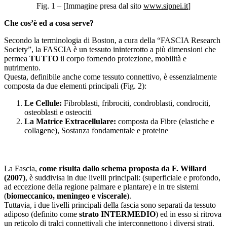
Fig. 1 – [Immagine presa dal sito
www.sipnei.it
]
Che cos’è ed a cosa serve?
Secondo la terminologia di Boston, a cura della “FASCIA Research
Society”, la FASCIA è un tessuto ininterrotto a più dimensioni che
permea
TUTTO
il corpo fornendo protezione, mobilità e
nutrimento.
Questa, definibile anche come tessuto connettivo, è essenzialmente
composta da due elementi principali (Fig. 2):
Le Cellule:
Fibroblasti, fribrociti, condroblasti, condrociti,
osteoblasti e osteociti
La Matrice Extracellulare:
composta da Fibre (elastiche e
collagene), Sostanza fondamentale e proteine
La Fascia,
come risulta dallo schema proposta da F. Willard
(2007)
, è suddivisa in due livelli principali: (superficiale e profondo,
ad eccezione della regione palmare e plantare) e in tre sistemi
(
biomeccanico, meningeo e viscerale
).
Tuttavia, i due livelli principali della fascia sono separati da tessuto
adiposo (definito come
strato INTERMEDIO
) ed in esso si ritrova
un reticolo di tralci connettivali che interconnettono i diversi strati.