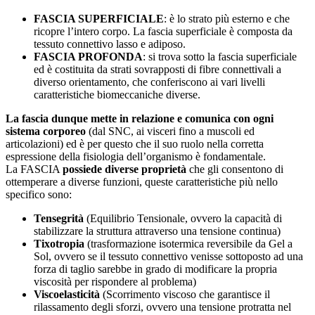
FASCIA SUPERFICIALE
: è lo strato più esterno e che
ricopre l’intero corpo. La fascia superficiale è composta da
tessuto connettivo lasso e adiposo.
FASCIA PROFONDA
: si trova sotto la fascia superficiale
ed è costituita da strati sovrapposti di fibre connettivali a
diverso orientamento, che conferiscono ai vari livelli
caratteristiche biomeccaniche diverse.
La fascia dunque mette in relazione e comunica con ogni
sistema corporeo
(dal SNC, ai visceri fino a muscoli ed
articolazioni) ed è per questo che il suo ruolo nella corretta
espressione della fisiologia dell’organismo è fondamentale.
La FASCIA
possiede diverse proprietà
che gli consentono di
ottemperare a diverse funzioni, queste caratteristiche più nello
specifico sono:
Tensegrità
(Equilibrio Tensionale, ovvero la capacità di
stabilizzare la struttura attraverso una tensione continua)
Tixotropia
(trasformazione isotermica reversibile da Gel a
Sol, ovvero se il tessuto connettivo venisse sottoposto ad una
forza di taglio sarebbe in grado di modificare la propria
viscosità per rispondere al problema)
Viscoelasticità
(Scorrimento viscoso che garantisce il
rilassamento degli sforzi, ovvero una tensione protratta nel