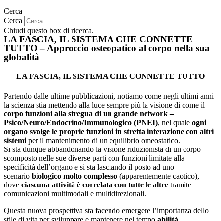
Cerca
Cerca
Chiudi questo box di ricerca.
LA FASCIA, IL SISTEMA CHE CONNETTE
TUTTO – Approccio osteopatico al corpo nella sua
globalità
LA FASCIA, IL SISTEMA CHE CONNETTE TUTTO
Partendo dalle ultime pubblicazioni, notiamo come negli ultimi anni
la scienza stia mettendo alla luce sempre più la visione di come il
corpo funzioni alla stregua di un grande network –
Psico/Neuro/Endocrino/Immunologico (PNEI)
, nel quale
ogni
organo svolge le proprie funzioni in stretta interazione con altri
sistemi
per il mantenimento di un equilibrio omeostatico.
Si sta dunque abbandonando la visione riduzionista di un corpo
scomposto nelle sue diverse parti con funzioni limitate alla
specificità dell’organo e si sta lasciando il posto ad uno
scenario
biologico molto complesso
(apparentemente caotico),
dove
ciascuna attività è correlata con tutte le altre
tramite
comunicazioni multimodali e multidirezionali.
Questa nuova prospettiva sta facendo emergere l’importanza dello
stile di vita per sviluppare e mantenere nel tempo
abilità