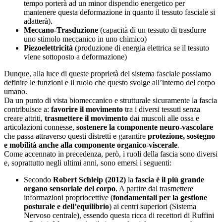
tempo porterà ad un minor dispendio energetico per
mantenere questa deformazione in quanto il tessuto fasciale si
adatterà).
Meccano-Trasduzione
(capacità di un tessuto di trasdurre
uno stimolo meccanico in uno chimico)
Piezoelettricità
(produzione di energia elettrica se il tessuto
viene sottoposto a deformazione)
Dunque, alla luce di queste proprietà del sistema fasciale possiamo
definire le funzioni e il ruolo che questo svolge all’interno del corpo
umano.
Da un punto di vista biomeccanico e strutturale sicuramente la fascia
contribuisce a:
favorire il movimento
tra i diversi tessuti senza
creare attriti,
trasmettere il movimento
dai muscoli alle ossa e
articolazioni connesse,
sostenere la componente neuro-vascolare
che passa attraverso questi distretti e garantire
protezione, sostegno
e mobilità anche alla componente organico-viscerale
.
Come accennato in precedenza, però, i ruoli della fascia sono diversi
e, soprattutto negli ultimi anni, sono emersi i seguenti:
Secondo
Robert Schleip (2012)
la
fascia è il più grande
organo sensoriale del corpo
. A partire dal trasmettere
informazioni propriocettive (
fondamentali per la gestione
posturale e dell’equilibrio
) ai centri superiori (Sistema
Nervoso centrale), essendo questa ricca di recettori di Ruffini