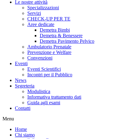
Le nostre attività
Specializzazioni
Servizi
CHECK-UP PER TE
Aree dedicate
Demetra Bimbi
Demetra & Benessere
Demetra Pavimento Pelvico
Ambulatorio Prenatale
Prevenzione e Welfare
Convenzioni
Eventi
Eventi Scientifici
Incontri per il Pubblico
News
Segreteria
Modulistica
Informativa trattamento dati
Guida agli esami
Contatti
Menu
Home
Chi siamo