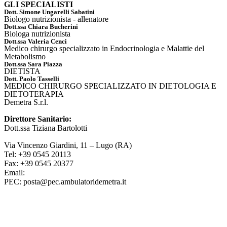
GLI SPECIALISTI​
Dott. Simone Ungarelli Sabatini
Biologo nutrizionista - allenatore
Dott.ssa Chiara Bucherini
Biologa nutrizionista
Dott.ssa Valeria Cenci
Medico chirurgo specializzato in Endocrinologia e Malattie del
Metabolismo
Dott.ssa Sara Piazza
DIETISTA
Dott. Paolo Tasselli
MEDICO CHIRURGO SPECIALIZZATO IN DIETOLOGIA E
DIETOTERAPIA
Demetra S.r.l.
Direttore Sanitario:
Dott.ssa Tiziana Bartolotti
Via Vincenzo Giardini, 11 – Lugo (RA)
Tel: +39 0545 20113
Fax: +39 0545 20377
Email:
info@ambulatoridemetra.it
PEC: posta@pec.ambulatoridemetra.it
Qualità e Certificazioni